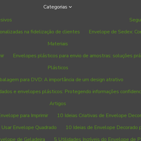
Categorias
sivos
Segu
nalizadas na fidelização de clientes
Envelope de Sedex: Com
Materiais
ir
Envelopes plásticos para envio de amostras: soluções pr
Plásticos
alagem para DVD: A importância de um design atrativo
dados e envelopes plásticos: Protegendo informações confidenci
Artigos
 Envelope para Imprimir
10 Ideias Criativas de Envelope Decor
ra Usar Envelope Quadrado
10 Ideias de Envelope Decorado p
nvelope de Geladeira
5 Utilidades Incríveis do Envelope de 