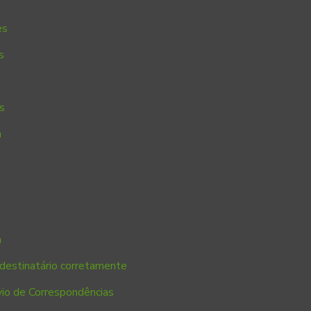
es
s
s
a
a
destinatário corretamente
io de Correspondências