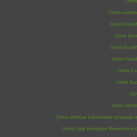
Como 
Como escolhe
Como Escolh
Como Esco
Como Escolh
Como Escol
Como Esc
Como Esc
Com
Como Identi
Como otimizar a Envelope circulação in
Como Usar Envelope Remetente de