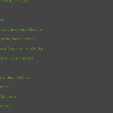
de e Organização
tos
icidade e Versatilidade
 praticidade e estilo
ira: Organize com Estilo
os e Usos Práticos
eus destinatários
áticos
 Completo
onomia