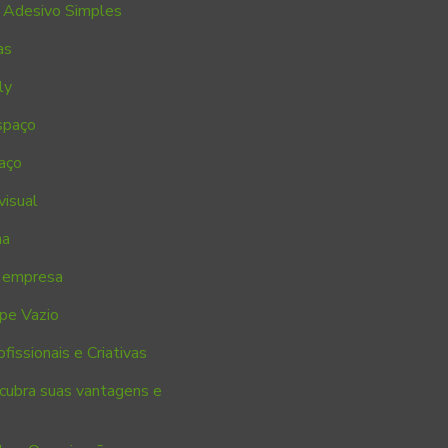
 Adesivo Simples
as
ly
spaço
aço
visual
ha
a empresa
pe Vazio
ssionais e Criativas
scubra suas vantagens e