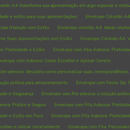
orido A4 transforma sua apresentação em algo especial e criati
idade e estilo para suas apresentações
Envelope Colorido A4:
raia Atenção com Estilo
Envelope colorido A4: Ideias criativa
rme Suas Apresentações com Estilo
Envelope Colorido A4: Ve
 Praticidade e Estilo
Envelope com Aba Adesiva: Praticida
nvelope com Adesivo: Como Escolher e Aplicar Correto
om adesivo: descubra como personalizar suas correspondências
ução prática para armazenamento
Envelope com Fecho Zip: P
dade e Segurança
Envelope com fita adesiva: a solução prátic
siva: Prático e Seguro
Envelope com Fita Adesiva: Praticida
dade e Estilo em Foco
Envelope com Fita Adesiva: Praticidad
olher e utilizar corretamente
Envelope com Fita: Personali