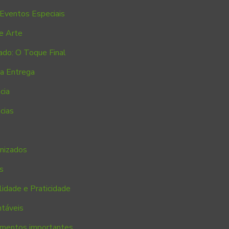
Eventos Especiais
e Arte
ado: O Toque Final
na Entrega
cia
cias
anizados
s
idade e Praticidade
ntáveis
cumentos importantes