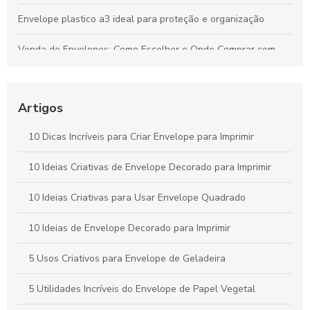
Envelope plastico a3 ideal para proteção e organização
Venda de Envelopes: Como Escolher e Onde Comprar com
Economia
Envelope plástico A5 é a escolha ideal para armazenamento
e organização
Artigos
Envelope remetente é essencial para garantir a entrega
10 Dicas Incríveis para Criar Envelope para Imprimir
correta. Descubra como escolher o ideal para suas
correspondências.
10 Ideias Criativas de Envelope Decorado para Imprimir
Envelope A4 branco é a escolha ideal para suas
10 Ideias Criativas para Usar Envelope Quadrado
necessidades de apresentação e organização. Descubra suas
vantagens e aplicações.
10 Ideias de Envelope Decorado para Imprimir
5 Usos Criativos para Envelope de Geladeira
5 Utilidades Incríveis do Envelope de Papel Vegetal