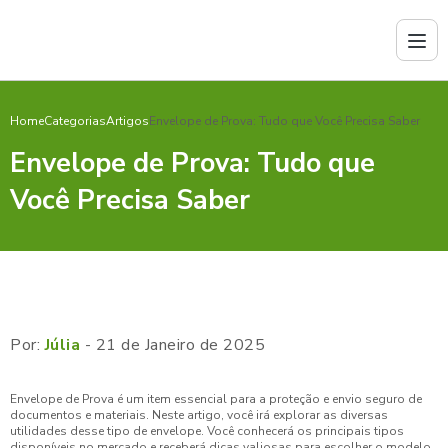
Home
Categorias
Artigos
Envelope de Prova: Tudo que Você Precisa Saber
Envelope de Prova: Tudo que
Você Precisa Saber
Por:
Júlia
- 21 de Janeiro de 2025
Envelope de Prova é um item essencial para a proteção e envio seguro de
documentos e materiais. Neste artigo, você irá explorar as diversas
utilidades desse tipo de envelope. Você conhecerá os principais tipos
disponíveis no mercado e receberá dicas valiosas para escolher o modelo