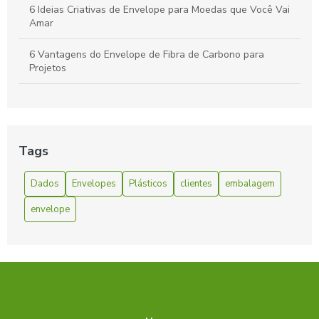
6 Ideias Criativas de Envelope para Moedas que Você Vai
Amar
6 Vantagens do Envelope de Fibra de Carbono para
Projetos
6 Vantagens do Envelope de Fibra de Carbono para Seu
Projeto
A Facilidade e Conveniência do Envelope Express:
Tags
Solucionando Suas Necessidades de Envio Rápido
Dados
Envelopes
Plásticos
clientes
embalagem
Benefícios do Envelope Zip Lock
envelope
Como escolher Envelope coextrusado com lacre adesivo
ideal para sua empresa
Como Escolher o Envelope A4 Ideal para Suas
Necessidades
Como escolher o envelope autocolante ideal para suas