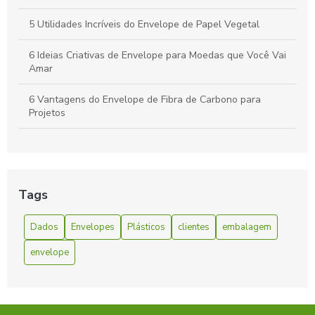
5 Utilidades Incríveis do Envelope de Papel Vegetal
6 Ideias Criativas de Envelope para Moedas que Você Vai
Amar
6 Vantagens do Envelope de Fibra de Carbono para
Projetos
6 Vantagens do Envelope de Fibra de Carbono para Seu
Projeto
A Facilidade e Conveniência do Envelope Express:
Tags
Solucionando Suas Necessidades de Envio Rápido
Dados
Envelopes
Plásticos
clientes
embalagem
Benefícios do Envelope Zip Lock
envelope
Como escolher Envelope coextrusado com lacre adesivo
ideal para sua empresa
Como Escolher o Envelope A4 Ideal para Suas