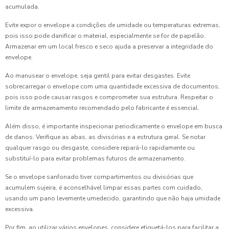
acumulada.
Evite expor o envelope a condições de umidade ou temperaturas extremas,
pois isso pode danificar o material, especialmente se for de papelão.
Armazenar em um local fresco e seco ajuda a preservar a integridade do
envelope.
Ao manusear o envelope, seja gentil para evitar desgastes. Evite
sobrecarregar o envelope com uma quantidade excessiva de documentos,
pois isso pode causar rasgos e comprometer sua estrutura. Respeitar o
limite de armazenamento recomendado pelo fabricante é essencial.
Além disso, é importante inspecionar periodicamente o envelope em busca
de danos. Verifique as abas, as divisórias e a estrutura geral. Se notar
qualquer rasgo ou desgaste, considere repará-lo rapidamente ou
substituí-lo para evitar problemas futuros de armazenamento.
Se o envelope sanfonado tiver compartimentos ou divisórias que
acumulem sujeira, é aconselhável limpar essas partes com cuidado,
usando um pano levemente umedecido, garantindo que não haja umidade
excessiva.
Por fim, ao utilizar vários envelopes, considere etiquetá-los para facilitar a