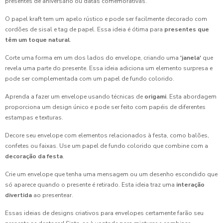
presentes de aniversário ou datas comemorativas.
O papel kraft tem um apelo rústico e pode ser facilmente decorado com
cordões de sisal e tag de papel. Essa ideia é ótima para
presentes que
têm um toque natural
.
Corte uma forma em um dos lados do envelope, criando uma
'janela'
que
revela uma parte do presente. Essa ideia adiciona um elemento surpresa e
pode ser complementada com um papel de fundo colorido.
Aprenda a fazer um envelope usando técnicas de
origami
. Esta abordagem
proporciona um design único e pode ser feito com papéis de diferentes
estampas e texturas.
Decore seu envelope com elementos relacionados à festa, como balões,
confetes ou faixas. Use um papel de fundo colorido que combine com a
decoração da festa
.
Crie um envelope que tenha uma mensagem ou um desenho escondido que
só aparece quando o presente é retirado. Esta ideia traz uma
interação
divertida
ao presentear.
Essas ideias de designs criativos para envelopes certamente farão seu