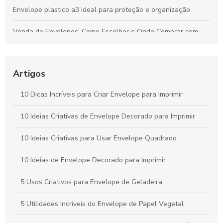
Envelope plastico a3 ideal para proteção e organização
Venda de Envelopes: Como Escolher e Onde Comprar com
Economia
Envelope plástico A5 é a escolha ideal para armazenamento
e organização
Artigos
Envelope remetente é essencial para garantir a entrega
10 Dicas Incríveis para Criar Envelope para Imprimir
correta. Descubra como escolher o ideal para suas
correspondências.
10 Ideias Criativas de Envelope Decorado para Imprimir
Envelope A4 branco é a escolha ideal para suas
10 Ideias Criativas para Usar Envelope Quadrado
necessidades de apresentação e organização. Descubra suas
vantagens e aplicações.
10 Ideias de Envelope Decorado para Imprimir
5 Usos Criativos para Envelope de Geladeira
5 Utilidades Incríveis do Envelope de Papel Vegetal