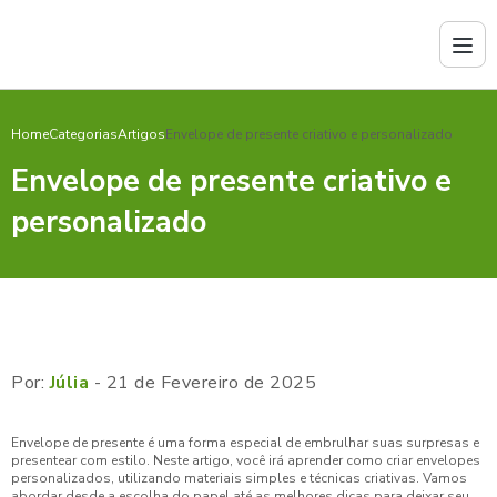
Home
Categorias
Artigos
Envelope de presente criativo e personalizado
Envelope de presente criativo e
personalizado
Por:
Júlia
- 21 de Fevereiro de 2025
Envelope de presente é uma forma especial de embrulhar suas surpresas e
presentear com estilo. Neste artigo, você irá aprender como criar envelopes
personalizados, utilizando materiais simples e técnicas criativas. Vamos
abordar desde a escolha do papel até as melhores dicas para deixar seu