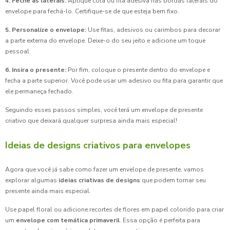
4. Feche as laterais:
Aplique cola ou fita adesiva nas bordas laterais do
envelope para fechá-lo. Certifique-se de que esteja bem fixo.
5. Personalize o envelope:
Use fitas, adesivos ou carimbos para decorar
a parte externa do envelope. Deixe-o do seu jeito e adicione um toque
pessoal.
6. Insira o presente:
Por fim, coloque o presente dentro do envelope e
fecha a parte superior. Você pode usar um adesivo ou fita para garantir que
ele permaneça fechado.
Seguindo esses passos simples, você terá um envelope de presente
criativo que deixará qualquer surpresa ainda mais especial!
Ideias de designs criativos para envelopes
Agora que você já sabe como fazer um envelope de presente, vamos
explorar algumas
ideias criativas de designs
que podem tornar seu
presente ainda mais especial.
Use papel floral ou adicione recortes de flores em papel colorido para criar
um
envelope com temática primaveril
. Essa opção é perfeita para