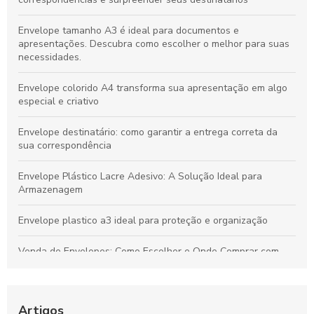
Envelope tamanho A3 é ideal para documentos e
apresentações. Descubra como escolher o melhor para suas
necessidades.
Envelope colorido A4 transforma sua apresentação em algo
especial e criativo
Envelope destinatário: como garantir a entrega correta da
sua correspondência
Envelope Plástico Lacre Adesivo: A Solução Ideal para
Armazenagem
Envelope plastico a3 ideal para proteção e organização
Venda de Envelopes: Como Escolher e Onde Comprar com
Economia
Envelope plástico A5 é a escolha ideal para armazenamento
e organização
Artigos