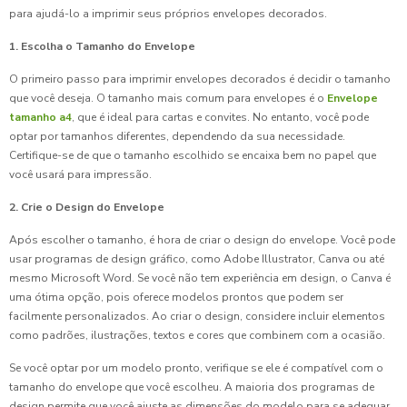
para ajudá-lo a imprimir seus próprios envelopes decorados.
1. Escolha o Tamanho do Envelope
O primeiro passo para imprimir envelopes decorados é decidir o tamanho
que você deseja. O tamanho mais comum para envelopes é o
Envelope
tamanho a4
, que é ideal para cartas e convites. No entanto, você pode
optar por tamanhos diferentes, dependendo da sua necessidade.
Certifique-se de que o tamanho escolhido se encaixa bem no papel que
você usará para impressão.
2. Crie o Design do Envelope
Após escolher o tamanho, é hora de criar o design do envelope. Você pode
usar programas de design gráfico, como Adobe Illustrator, Canva ou até
mesmo Microsoft Word. Se você não tem experiência em design, o Canva é
uma ótima opção, pois oferece modelos prontos que podem ser
facilmente personalizados. Ao criar o design, considere incluir elementos
como padrões, ilustrações, textos e cores que combinem com a ocasião.
Se você optar por um modelo pronto, verifique se ele é compatível com o
tamanho do envelope que você escolheu. A maioria dos programas de
design permite que você ajuste as dimensões do modelo para se adequar