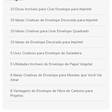
Envelope remetente é essencial para garantir a entrega
10 Dicas Incríveis para Criar Envelope para Imprimir
correta. Descubra como escolher o ideal para suas
correspondências.
10 Ideias Criativas de Envelope Decorado para Imprimir
Envelope A4 branco é a escolha ideal para suas
10 Ideias Criativas para Usar Envelope Quadrado
necessidades de apresentação e organização. Descubra suas
vantagens e aplicações.
10 Ideias de Envelope Decorado para Imprimir
5 Usos Criativos para Envelope de Geladeira
5 Utilidades Incríveis do Envelope de Papel Vegetal
6 Ideias Criativas de Envelope para Moedas que Você Vai
Amar
6 Vantagens do Envelope de Fibra de Carbono para
Projetos
6 Vantagens do Envelope de Fibra de Carbono para Seu
Projeto