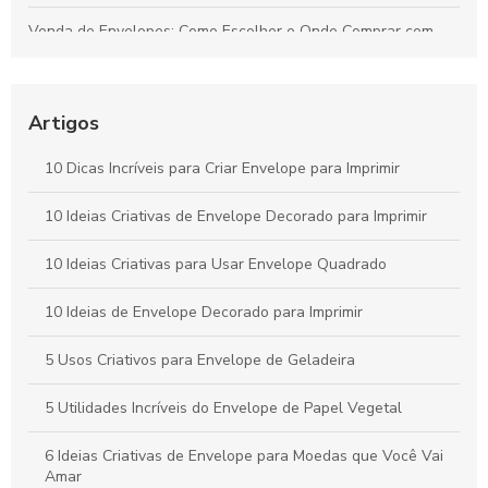
Venda de Envelopes: Como Escolher e Onde Comprar com
Economia
Envelope plástico A5 é a escolha ideal para armazenamento
e organização
Artigos
Envelope remetente é essencial para garantir a entrega
10 Dicas Incríveis para Criar Envelope para Imprimir
correta. Descubra como escolher o ideal para suas
correspondências.
10 Ideias Criativas de Envelope Decorado para Imprimir
Envelope A4 branco é a escolha ideal para suas
10 Ideias Criativas para Usar Envelope Quadrado
necessidades de apresentação e organização. Descubra suas
vantagens e aplicações.
10 Ideias de Envelope Decorado para Imprimir
5 Usos Criativos para Envelope de Geladeira
5 Utilidades Incríveis do Envelope de Papel Vegetal
6 Ideias Criativas de Envelope para Moedas que Você Vai
Amar