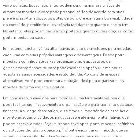
vidro ou latas. Esses recipientes podem ser uma maneira criativa de
armazenar moedas, e você pode personalizá-los de acordo com suas
preferências. Além disso, os potes de vidro oferecem uma boa visibilidade
do conteúdo, permitindo que você veja rapidamente quanto dinheiro tem.
No entanto, eles podem não ser tão portáteis quanto outras opções, como
porta-moedas ou sacos.
Em resumo, existem várias alternativas ao uso de envelopes para moedas,
cada uma com suas próprias vantagens e desvantagens. Desde porta-
moedas e cofrinhos até caixas organizadoras e aplicativos de
gerenciamento financeiro, você pode escolher a opção que melhor se
adapta às suas necessidades e estilo de vida. Ao considerar essas
alternativas, você pode encontrar a solução ideal para organizar suas
moedas de forma eficiente e prática.
Em conclusão, o envelope para moedas é uma ferramenta valiosa que
pode facilitar significativamente a organização e o gerenciamento das suas
finanças. Ao longo deste artigo, discutimos a importância de escolher o
modelo adequado, cuidados na utilização e até mesmo alternativas que
podem ser exploradas. Seja utilizando envelopes, porta-moedas, cofrinhos
ou soluções digitais, o objetivo principal é encontrar um método que se
adapte ao seu estilo de vida e às suas necessidades financeiras. Ao