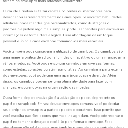
tornam os envelopes mais atraentes visualmente.
Outra ideia criativa é utilizar canetas coloridas ou marcadores para
desenhar ou escrever diretamente nos envelopes. Se você tem habilidades
artísticas, pode criar designs personalizados, como ilustrações ou
padrões. Se preferir algo mais simples, pode usar canetas para escrever as
informações de forma clara e legível. Essa abordagem dá um toque
pessoal e único a cada envelope, tornando-os mais especiais.
Você também pode considerar a utilização de carimbos. Os carimbos são
uma maneira prática de adicionar um design repetitivo ou uma mensagem a
vários envelopes. Você pode encontrar carimbos em diversas formas,
como estrelas, corações ou até mesmo letras. Ao carimbar a parte externa
dos envelopes, você pode criar uma aparência coesa e divertida. Além
disso, os carimbos podem ser uma ótima atividade para fazer com
crianças, envolvendo-as na organização das moedas.
Outra forma de personalização é a utilização de papel de presente ou
papel de scrapbook. Em vez de usar envelopes comuns, você pode criar
seus próprios envelopes a partir de papéis decorativos. Isso permite que
você escolha padrões e cores que mais lhe agradam. Você pode recortar o
papel no tamanho desejado e colá-lo para formar o envelope. Essa
abordagem não só é criativa, mas também proporciona a oportunidade de