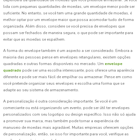
dependerá da quantidade de moedas que você pretende armazenar. Se você
lida com pequenas quantidades de moedas, um envelope menor pode ser
suficiente. No entanto, se você tem uma grande quantidade de moedas, é
melhor optar por um envelope maior que possa acomodar tudo de forma
organizada. Além disso, considere se você precisa de envelopes que
possam ser fechados de maneira segura, o que pode ser importante para
evitar que as moedas se espalhem.
A forma do envelope também é um aspecto a ser considerado. Embora a
maioria das pessoas pense em envelopes retangulares, existem opções
quadradas e outras formas disponíveis no mercado. Um
envelope
quadrado
pode ser uma escolha interessante, pois oferece uma aparência
diferente e pode ser mais fácil de empilhar ou armazenar. Pense em como
você pretende organizar seus envelopes e escolha uma forma que se
adapte ao seu sistema de armazenamento.
A personalização é outra consideração importante. Se você é um
comerciante ou está organizando um evento, pode ser útil ter envelopes
personalizados com seu logotipo ou design específico. Isso não só ajuda
a promover sua marca, mas também pode tornar a experiência de
manuseio de moedas mais agradável. Muitas empresas oferecem opções
de personalização, então, se isso for importante para você, verifique as