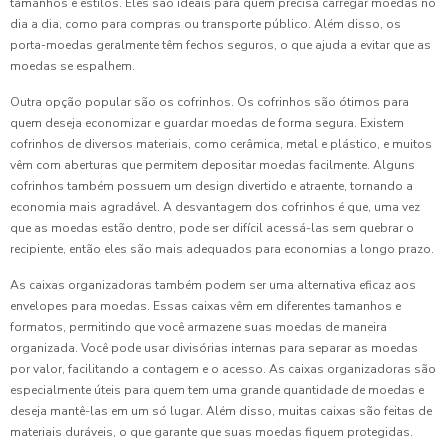
tamanhos e estilos. Eles são ideais para quem precisa carregar moedas no
dia a dia, como para compras ou transporte público. Além disso, os
porta-moedas geralmente têm fechos seguros, o que ajuda a evitar que as
moedas se espalhem.
Outra opção popular são os cofrinhos. Os cofrinhos são ótimos para
quem deseja economizar e guardar moedas de forma segura. Existem
cofrinhos de diversos materiais, como cerâmica, metal e plástico, e muitos
vêm com aberturas que permitem depositar moedas facilmente. Alguns
cofrinhos também possuem um design divertido e atraente, tornando a
economia mais agradável. A desvantagem dos cofrinhos é que, uma vez
que as moedas estão dentro, pode ser difícil acessá-las sem quebrar o
recipiente, então eles são mais adequados para economias a longo prazo.
As caixas organizadoras também podem ser uma alternativa eficaz aos
envelopes para moedas. Essas caixas vêm em diferentes tamanhos e
formatos, permitindo que você armazene suas moedas de maneira
organizada. Você pode usar divisórias internas para separar as moedas
por valor, facilitando a contagem e o acesso. As caixas organizadoras são
especialmente úteis para quem tem uma grande quantidade de moedas e
deseja mantê-las em um só lugar. Além disso, muitas caixas são feitas de
materiais duráveis, o que garante que suas moedas fiquem protegidas.