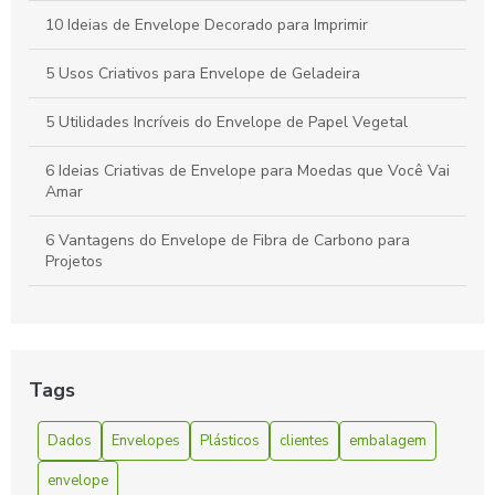
vantagens e aplicações.
10 Ideias de Envelope Decorado para Imprimir
5 Usos Criativos para Envelope de Geladeira
5 Utilidades Incríveis do Envelope de Papel Vegetal
6 Ideias Criativas de Envelope para Moedas que Você Vai
Amar
6 Vantagens do Envelope de Fibra de Carbono para
Projetos
6 Vantagens do Envelope de Fibra de Carbono para Seu
Projeto
A Facilidade e Conveniência do Envelope Express:
Tags
Solucionando Suas Necessidades de Envio Rápido
Dados
Envelopes
Plásticos
clientes
embalagem
Benefícios do Envelope Zip Lock
envelope