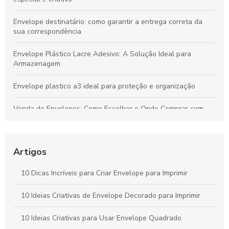
Envelope destinatário: como garantir a entrega correta da
sua correspondência
Envelope Plástico Lacre Adesivo: A Solução Ideal para
Armazenagem
Envelope plastico a3 ideal para proteção e organização
Venda de Envelopes: Como Escolher e Onde Comprar com
Economia
Envelope plástico A5 é a escolha ideal para armazenamento
e organização
Artigos
Envelope remetente é essencial para garantir a entrega
10 Dicas Incríveis para Criar Envelope para Imprimir
correta. Descubra como escolher o ideal para suas
correspondências.
10 Ideias Criativas de Envelope Decorado para Imprimir
Envelope A4 branco é a escolha ideal para suas
10 Ideias Criativas para Usar Envelope Quadrado
necessidades de apresentação e organização. Descubra suas