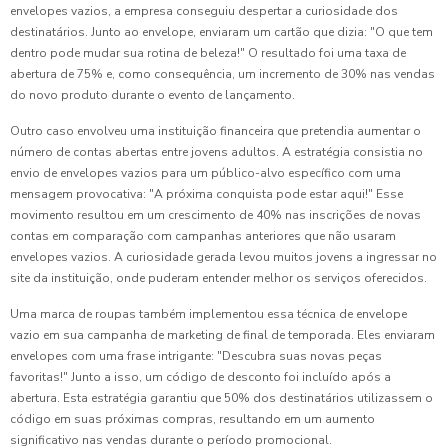
envelopes vazios, a empresa conseguiu despertar a curiosidade dos
destinatários. Junto ao envelope, enviaram um cartão que dizia: "O que tem
dentro pode mudar sua rotina de beleza!" O resultado foi uma taxa de
abertura de 75% e, como consequência, um incremento de 30% nas vendas
do novo produto durante o evento de lançamento.
Outro caso envolveu uma instituição financeira que pretendia aumentar o
número de contas abertas entre jovens adultos. A estratégia consistia no
envio de envelopes vazios para um público-alvo específico com uma
mensagem provocativa: "A próxima conquista pode estar aqui!" Esse
movimento resultou em um crescimento de 40% nas inscrições de novas
contas em comparação com campanhas anteriores que não usaram
envelopes vazios. A curiosidade gerada levou muitos jovens a ingressar no
site da instituição, onde puderam entender melhor os serviços oferecidos.
Uma marca de roupas também implementou essa técnica de envelope
vazio em sua campanha de marketing de final de temporada. Eles enviaram
envelopes com uma frase intrigante: "Descubra suas novas peças
favoritas!" Junto a isso, um código de desconto foi incluído após a
abertura. Esta estratégia garantiu que 50% dos destinatários utilizassem o
código em suas próximas compras, resultando em um aumento
significativo nas vendas durante o período promocional.