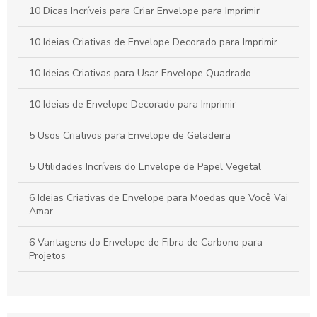
Envelope remetente é essencial para garantir a entrega
10 Dicas Incríveis para Criar Envelope para Imprimir
correta. Descubra como escolher o ideal para suas
correspondências.
10 Ideias Criativas de Envelope Decorado para Imprimir
Envelope A4 branco é a escolha ideal para suas
10 Ideias Criativas para Usar Envelope Quadrado
necessidades de apresentação e organização. Descubra suas
vantagens e aplicações.
10 Ideias de Envelope Decorado para Imprimir
5 Usos Criativos para Envelope de Geladeira
5 Utilidades Incríveis do Envelope de Papel Vegetal
6 Ideias Criativas de Envelope para Moedas que Você Vai
Amar
6 Vantagens do Envelope de Fibra de Carbono para
Projetos
6 Vantagens do Envelope de Fibra de Carbono para Seu
Projeto