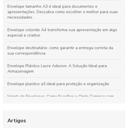
Envelope tamanho A3 é ideal para documentos e
apresentações. Descubra como escolher o melhor para suas
necessidades.
Envelope colorido A4 transforma sua apresentação em algo
especial e criativo
Envelope destinatário: como garantir a entrega correta da
sua correspondência
Envelope Plástico Lacre Adesivo: A Solução Ideal para
Armazenagem
Envelope plastico a3 ideal para proteção e organização
Venda de Envelopes: Como Escolher e Onde Comprar com
Economia
Envelope plástico A5 é a escolha ideal para armazenamento
e organização
Artigos