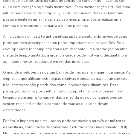
conseguem se destacar na caixa de correio do consumidor, fazendo com
que a comunicação seja mais memorável. Essa memorização é crucial para
influenciar decisões de compra. Quando os consumidores se lembram
positivamente de uma marca, eles são mais propensos a realizar uma
compra e a recomendar a marca a outras pessoas.
A inclusão de um
call to action eficaz
após a abertura do envelope vazio
pode também desempenhar um papel importante nas conversões. Se o
envelope vazio for complementar a um desconto, uma promoção ou uma
oferta de tempo limitado, a urgência criada pode motivar o destinatário a
agir rapidamente, resultando em vendas imediatas.
O uso de envelopes vazios também pode melhorar a
imagem da marca
. As
empresas que utilizam estratégias criativas e ousadas para atrair clientes
frequentemente são percebidas como inovadoras e dinâmicas. Essa
percepção positiva pode influenciar o comportamento do consumidor,
levando a um aumento nas vendas à medida que os consumidores se
sentem mais inclinados a comprar de marcas que consideram
diferenciadas.
Por fim, o impacto nos resultados pode ser medido através de
métricas
específicas
, como taxas de conversão e retorno sobre investimento (ROI).
Monitorar esses indicadores permite que as empresas avaliem a eficácia de