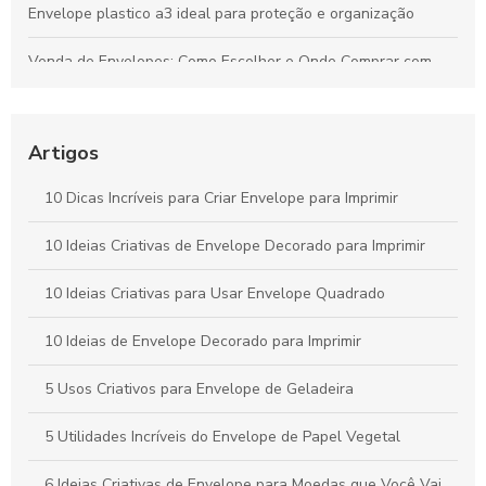
Envelope plastico a3 ideal para proteção e organização
Venda de Envelopes: Como Escolher e Onde Comprar com
Economia
Envelope plástico A5 é a escolha ideal para armazenamento
e organização
Artigos
Envelope remetente é essencial para garantir a entrega
10 Dicas Incríveis para Criar Envelope para Imprimir
correta. Descubra como escolher o ideal para suas
correspondências.
10 Ideias Criativas de Envelope Decorado para Imprimir
Envelope A4 branco é a escolha ideal para suas
10 Ideias Criativas para Usar Envelope Quadrado
necessidades de apresentação e organização. Descubra suas
vantagens e aplicações.
10 Ideias de Envelope Decorado para Imprimir
5 Usos Criativos para Envelope de Geladeira
5 Utilidades Incríveis do Envelope de Papel Vegetal
6 Ideias Criativas de Envelope para Moedas que Você Vai