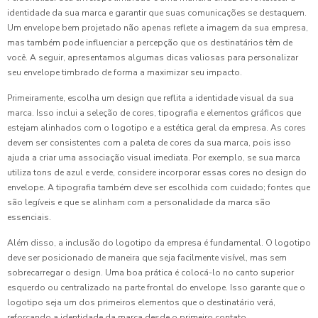
identidade da sua marca e garantir que suas comunicações se destaquem.
Um envelope bem projetado não apenas reflete a imagem da sua empresa,
mas também pode influenciar a percepção que os destinatários têm de
você. A seguir, apresentamos algumas dicas valiosas para personalizar
seu envelope timbrado de forma a maximizar seu impacto.
Primeiramente, escolha um design que reflita a identidade visual da sua
marca. Isso inclui a seleção de cores, tipografia e elementos gráficos que
estejam alinhados com o logotipo e a estética geral da empresa. As cores
devem ser consistentes com a paleta de cores da sua marca, pois isso
ajuda a criar uma associação visual imediata. Por exemplo, se sua marca
utiliza tons de azul e verde, considere incorporar essas cores no design do
envelope. A tipografia também deve ser escolhida com cuidado; fontes que
são legíveis e que se alinham com a personalidade da marca são
essenciais.
Além disso, a inclusão do logotipo da empresa é fundamental. O logotipo
deve ser posicionado de maneira que seja facilmente visível, mas sem
sobrecarregar o design. Uma boa prática é colocá-lo no canto superior
esquerdo ou centralizado na parte frontal do envelope. Isso garante que o
logotipo seja um dos primeiros elementos que o destinatário verá,
reforçando a identidade da marca desde o primeiro contato.