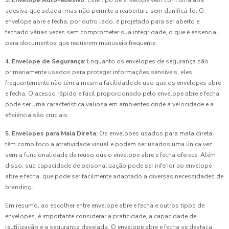
3. Envelope Auto-adesivo:
Este tipo de envelope vem com uma aba
adesiva que selada, mas não permite a reabertura sem danificá-lo. O
envelope abre e fecha, por outro lado, é projetado para ser aberto e
fechado várias vezes sem comprometer sua integridade, o que é essencial
para documentos que requerem manuseio frequente.
4. Envelope de Segurança:
Enquanto os envelopes de segurança são
primariamente usados para proteger informações sensíveis, eles
frequentemente não têm a mesma facilidade de uso que os envelopes abre
e fecha. O acesso rápido e fácil proporcionado pelo envelope abre e fecha
pode ser uma característica valiosa em ambientes onde a velocidade e a
eficiência são cruciais.
5. Envelopes para Mala Direta:
Os envelopes usados para mala direta
têm como foco a atratividade visual e podem ser usados uma única vez,
sem a funcionalidade de reuso que o envelope abre e fecha oferece. Além
disso, sua capacidade de personalização pode ser inferior ao envelope
abre e fecha, que pode ser facilmente adaptado a diversas necessidades de
branding.
Em resumo, ao escolher entre envelope abre e fecha e outros tipos de
envelopes, é importante considerar a praticidade, a capacidade de
reutilização e a segurança desejada. O envelope abre e fecha se destaca