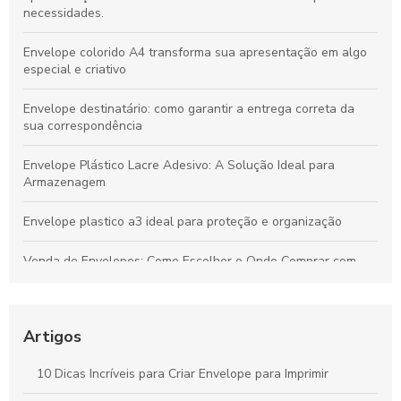
necessidades.
Envelope colorido A4 transforma sua apresentação em algo
especial e criativo
Envelope destinatário: como garantir a entrega correta da
sua correspondência
Envelope Plástico Lacre Adesivo: A Solução Ideal para
Armazenagem
Envelope plastico a3 ideal para proteção e organização
Venda de Envelopes: Como Escolher e Onde Comprar com
Economia
Envelope plástico A5 é a escolha ideal para armazenamento
e organização
Artigos
Envelope remetente é essencial para garantir a entrega
10 Dicas Incríveis para Criar Envelope para Imprimir
correta. Descubra como escolher o ideal para suas