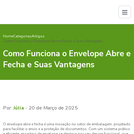
Home
Categorias
Artigos
Como Funciona o Envelope Abre e Fecha e Suas Vantagens
Como Funciona o Envelope Abre e
Fecha e Suas Vantagens
Por:
Júlia
- 20 de Março de 2025
O envelope abre e fecha é uma inovação no setor de embalagem, projetado
para facilitar o envio e a proteção de documentos. Com um sistema prático
e eficiente, esse tipo de envelope se destaca por seu design funcional, que