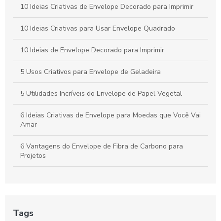
correspondências.
10 Ideias Criativas de Envelope Decorado para Imprimir
Envelope A4 branco é a escolha ideal para suas
10 Ideias Criativas para Usar Envelope Quadrado
necessidades de apresentação e organização. Descubra suas
vantagens e aplicações.
10 Ideias de Envelope Decorado para Imprimir
5 Usos Criativos para Envelope de Geladeira
5 Utilidades Incríveis do Envelope de Papel Vegetal
6 Ideias Criativas de Envelope para Moedas que Você Vai
Amar
6 Vantagens do Envelope de Fibra de Carbono para
Projetos
6 Vantagens do Envelope de Fibra de Carbono para Seu
Projeto
A Facilidade e Conveniência do Envelope Express:
Tags
Solucionando Suas Necessidades de Envio Rápido