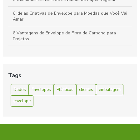
6 Ideias Criativas de Envelope para Moedas que Você Vai
Amar
6 Vantagens do Envelope de Fibra de Carbono para
Projetos
6 Vantagens do Envelope de Fibra de Carbono para Seu
Projeto
A Facilidade e Conveniência do Envelope Express:
Tags
Solucionando Suas Necessidades de Envio Rápido
Dados
Envelopes
Plásticos
clientes
embalagem
Benefícios do Envelope Zip Lock
envelope
Como escolher Envelope coextrusado com lacre adesivo
ideal para sua empresa
Como Escolher o Envelope A4 Ideal para Suas
Necessidades