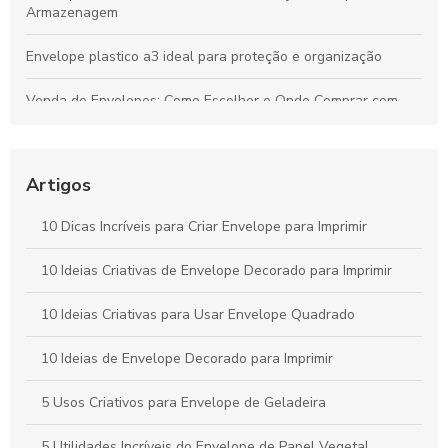
Armazenagem
Envelope plastico a3 ideal para proteção e organização
Venda de Envelopes: Como Escolher e Onde Comprar com
Economia
Envelope plástico A5 é a escolha ideal para armazenamento
e organização
Artigos
Envelope remetente é essencial para garantir a entrega
10 Dicas Incríveis para Criar Envelope para Imprimir
correta. Descubra como escolher o ideal para suas
correspondências.
10 Ideias Criativas de Envelope Decorado para Imprimir
Envelope A4 branco é a escolha ideal para suas
10 Ideias Criativas para Usar Envelope Quadrado
necessidades de apresentação e organização. Descubra suas
vantagens e aplicações.
10 Ideias de Envelope Decorado para Imprimir
5 Usos Criativos para Envelope de Geladeira
5 Utilidades Incríveis do Envelope de Papel Vegetal