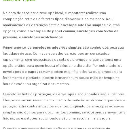
Na hora de escolher o envelope ideal, é importante realizar uma
comparação entre os diferentes tipos disponíveis no mercado. Aqui,
analisaremos as diferenças entre o
envelope adesivo simples
e outras
opções, como
envelopes de papel comum
,
envelopes com fecho de
pressão
, e
envelopes acolchoados
.
Primeiramente, os
envelopes adesivos simples
são conhecidos pela sua
facilidade de uso. Com sua aba adesiva, eles podem ser selados
rapidamente, sem necessidade de cola ou grampos, o que os torna uma
opção prática para quem busca eficiência no dia a dia. Por outro lado, os
envelopes de papel comum
podem exigir fita adesiva ou grampos para
fechamento e, portanto, podem demandar um pouco mais de tempo na
hora de enviar ou organizar documentos.
Quando se trata de
proteção
, os
envelopes acolchoados
são superiores.
Eles possuem um revestimento interno de material acolchoado que oferece
proteção extra contra impactos e danos. Enquanto os envelopes adesivos
simples são ótimos para documentos comuns, se você precisa enviar itens
frágeis, os envelopes acolchoados são uma escolha mais segura.
Outro tipo que merece destaque são os
envelopes com fecho de