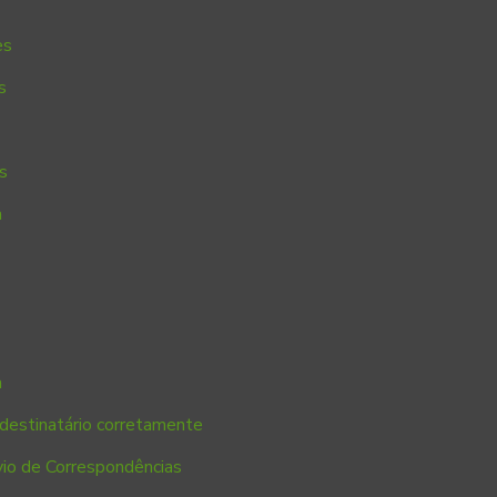
es
s
s
a
a
destinatário corretamente
io de Correspondências