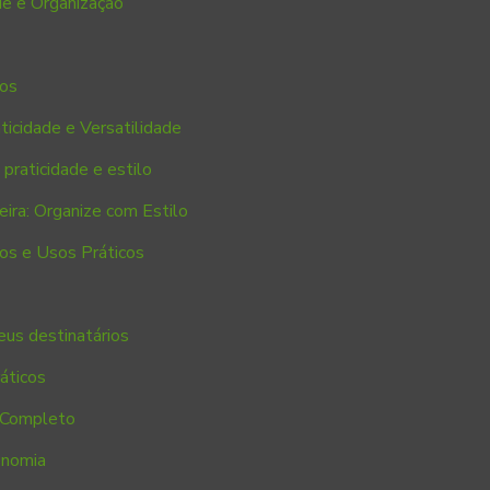
de e Organização
tos
icidade e Versatilidade
 praticidade e estilo
ira: Organize com Estilo
os e Usos Práticos
eus destinatários
áticos
 Completo
onomia