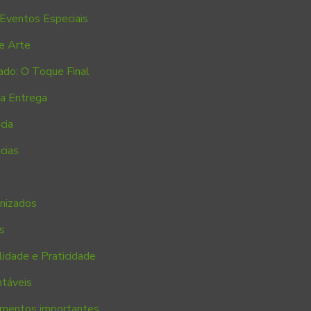
Eventos Especiais
e Arte
ado: O Toque Final
na Entrega
cia
cias
anizados
s
idade e Praticidade
ntáveis
cumentos importantes