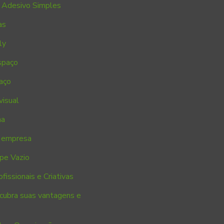
 Adesivo Simples
as
ly
spaço
aço
visual
ha
a empresa
pe Vazio
ssionais e Criativas
scubra suas vantagens e