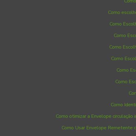
Como 
Como escolhe
Como Escolh
Como Esco
Como Escolh
Como Escol
Como Esc
Como Esc
Com
Como Identi
Como otimizar a Envelope circulação in
Como Usar Envelope Remetente de