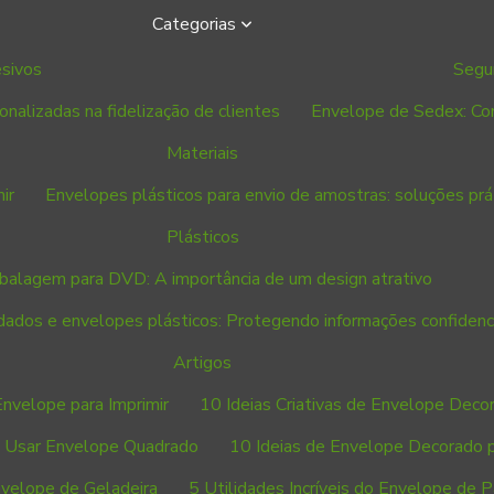
Categorias
sivos
Segu
nalizadas na fidelização de clientes
Envelope de Sedex: Com
Materiais
ir
Envelopes plásticos para envio de amostras: soluções pr
Plásticos
alagem para DVD: A importância de um design atrativo
dados e envelopes plásticos: Protegendo informações confidenci
Artigos
 Envelope para Imprimir
10 Ideias Criativas de Envelope Decor
ra Usar Envelope Quadrado
10 Ideias de Envelope Decorado p
nvelope de Geladeira
5 Utilidades Incríveis do Envelope de 