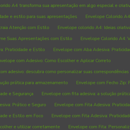
orido A4 transforma sua apresentação em algo especial e criati
idade e estilo para suas apresentações
Envelope Colorido A4:
raia Atenção com Estilo
Envelope colorido A4: Ideias criativa
rme Suas Apresentações com Estilo
Envelope Colorido A4: Ve
 Praticidade e Estilo
Envelope com Aba Adesiva: Praticida
nvelope com Adesivo: Como Escolher e Aplicar Correto
om adesivo: descubra como personalizar suas correspondências
ução prática para armazenamento
Envelope com Fecho Zip: P
dade e Segurança
Envelope com fita adesiva: a solução prátic
siva: Prático e Seguro
Envelope com Fita Adesiva: Praticida
dade e Estilo em Foco
Envelope com Fita Adesiva: Praticidad
olher e utilizar corretamente
Envelope com Fita: Personali