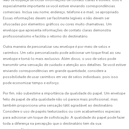
Não se esqueça de incluir informações de contato claras e visíveis. Isso é
especialmente importante se você estiver enviando correspondências
comerciais. Inclua seu nome, endereço, telefone e e-mail, se apropriado.
Essas informações devem ser facilmente legíveis e não devem ser
ofuscadas por elementos gráficos ou cores muito chamativas. Um
envelope que apresenta informações de contato claras demonstra
profissionalismo e facilita o retorno do destinatário.
Outra maneira de personalizar seu envelope é por meio de selos e
carimbos. Um selo personalizado pode adicionar um toque final ao seu
envelope e torná-lo mais exclusivo. Além disso, o uso de selos pode
transmitir uma sensação de cuidado e atenção aos detalhes. Se você estiver
enviando correspondências em grande quantidade, considere a
possibilidade de usar carimbos em vez de selos individuais, pois isso
pode economizar tempo e esforço.
Por fim, não subestime a importância da qualidade do papel. Um envelope
feito de papel de alta qualidade não só parece mais profissional, mas
também proporciona uma sensação tátil agradável ao destinatário.
Considere o uso de papéis texturizados ou com acabamentos especiais
para adicionar um toque de sofisticação. A qualidade do papel pode fazer
toda a diferença na percepção que o destinatário tem da sua