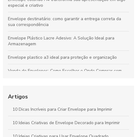
especial e criativo
Envelope destinatário: como garantir a entrega correta da
sua correspondência
Envelope Plástico Lacre Adesivo: A Solução Ideal para
Armazenagem
Envelope plastico a3 ideal para proteção e organização
Venda de Envelopes: Como Escolher e Onde Comprar com
Economia
Envelope plástico A5 é a escolha ideal para armazenamento
e organização
Artigos
Envelope remetente é essencial para garantir a entrega
10 Dicas Incríveis para Criar Envelope para Imprimir
correta. Descubra como escolher o ideal para suas
correspondências.
10 Ideias Criativas de Envelope Decorado para Imprimir
Envelope A4 branco é a escolha ideal para suas
10 Ideias Criativas para Usar Envelope Quadrado