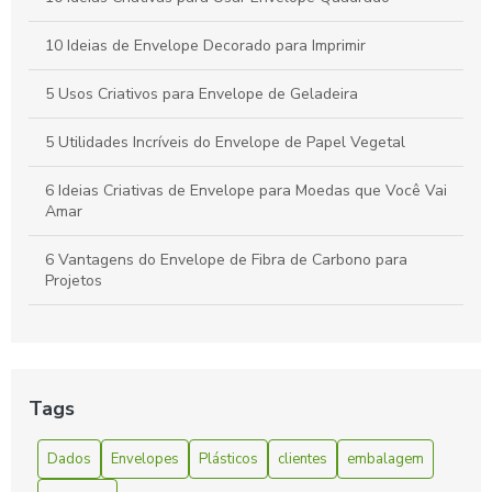
necessidades de apresentação e organização. Descubra suas
vantagens e aplicações.
10 Ideias de Envelope Decorado para Imprimir
5 Usos Criativos para Envelope de Geladeira
5 Utilidades Incríveis do Envelope de Papel Vegetal
6 Ideias Criativas de Envelope para Moedas que Você Vai
Amar
6 Vantagens do Envelope de Fibra de Carbono para
Projetos
6 Vantagens do Envelope de Fibra de Carbono para Seu
Projeto
A Facilidade e Conveniência do Envelope Express:
Tags
Solucionando Suas Necessidades de Envio Rápido
Dados
Envelopes
Plásticos
clientes
embalagem
Benefícios do Envelope Zip Lock