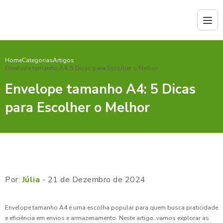
Home
Categorias
Artigos
Envelope tamanho A4: 5 Dicas para Escolher o Melhor
Envelope tamanho A4: 5 Dicas
para Escolher o Melhor
Por:
Júlia
- 21 de Dezembro de 2024
Envelope tamanho A4 é uma escolha popular para quem busca praticidade
e eficiência em envios e armazenamento. Neste artigo, vamos explorar as