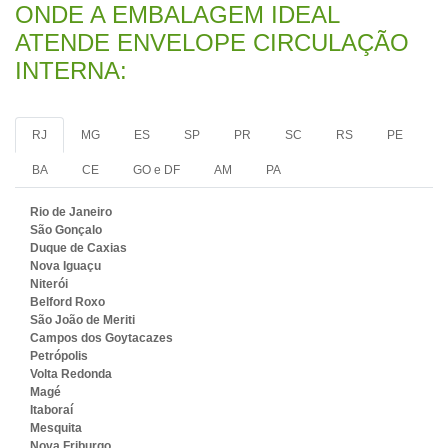
ONDE A EMBALAGEM IDEAL
ATENDE ENVELOPE CIRCULAÇÃO
INTERNA:
RJ
MG
ES
SP
PR
SC
RS
PE
BA
CE
GO e DF
AM
PA
Rio de Janeiro
São Gonçalo
Duque de Caxias
Nova Iguaçu
Niterói
Belford Roxo
São João de Meriti
Campos dos Goytacazes
Petrópolis
Volta Redonda
Magé
Itaboraí
Mesquita
Nova Friburgo